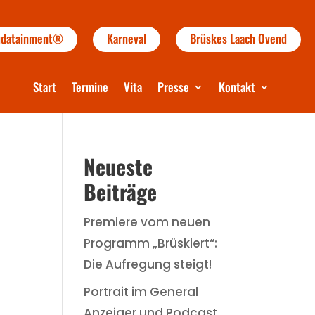
audatainment®
Karneval
Brüskes Laach Ovend
Start
Termine
Vita
Presse
Kontakt
Neueste
Beiträge
Premiere vom neuen
Programm „Brüskiert“:
Die Aufregung steigt!
Portrait im General
Anzeiger und Podcast