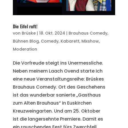
Die Eifel ruft!
von
Brüske
|
18. Okt. 2024
|
Brauhaus Comedy
,
Bühnen Blog
,
Comedy
,
Kabarett
,
Mixshow
,
Moderation
Die Vorfreude steigt ins Unermessliche.
Neben meinem Laach Ovend starte ich
eine neue Veranstaltungsreihe: Brüskes
Brauhaus Comedy. Ort des Geschehens
ist das wunderbar sanierte „Gasthaus
zum Alten Brauhaus“ in Euskirchen
Kreuzweingarten. Und am 25. Oktober
ist die langersehnte Premiere. Damit es
ein rauschendes Fest fürs Zwerchfell