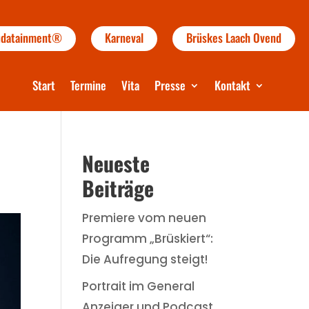
audatainment®
Karneval
Brüskes Laach Ovend
Start
Termine
Vita
Presse
Kontakt
Neueste
Beiträge
Premiere vom neuen
Programm „Brüskiert“:
Die Aufregung steigt!
Portrait im General
Anzeiger und Podcast