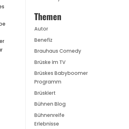
es
Themen
äbe
Autor
Benefiz
er
ür
Brauhaus Comedy
Brüske im TV
Brüskes Babyboomer
Programm
Brüskiert
Bühnen Blog
Bühnenreife
Erlebnisse