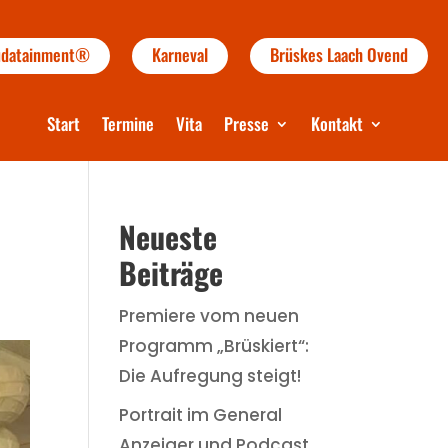
audatainment®
Karneval
Brüskes Laach Ovend
Start
Termine
Vita
Presse
Kontakt
Neueste
Beiträge
Premiere vom neuen
Programm „Brüskiert“:
Die Aufregung steigt!
Portrait im General
Anzeiger und Podcast