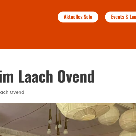
Aktuelles Solo
Events & L
im Laach Ovend
aach Ovend