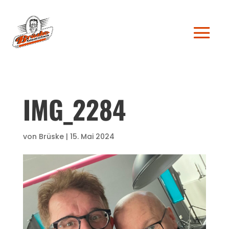
IMG_2284
von
Brüske
|
15. Mai 2024