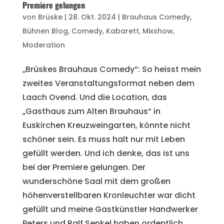
Premiere gelungen
von
Brüske
|
28. Okt. 2024
|
Brauhaus Comedy
,
Bühnen Blog
,
Comedy
,
Kabarett
,
Mixshow
,
Moderation
„Brüskes Brauhaus Comedy“: So heisst mein
zweites Veranstaltungsformat neben dem
Laach Ovend. Und die Location, das
„Gasthaus zum Alten Brauhaus“ in
Euskirchen Kreuzweingarten, könnte nicht
schöner sein. Es muss halt nur mit Leben
gefüllt werden. Und ich denke, das ist uns
bei der Premiere gelungen. Der
wunderschöne Saal mit dem großen
höhenverstellbaren Kronleuchter war dicht
gefüllt und meine Gastkünstler Handwerker
Peters und Ralf Senkel haben ordentlich